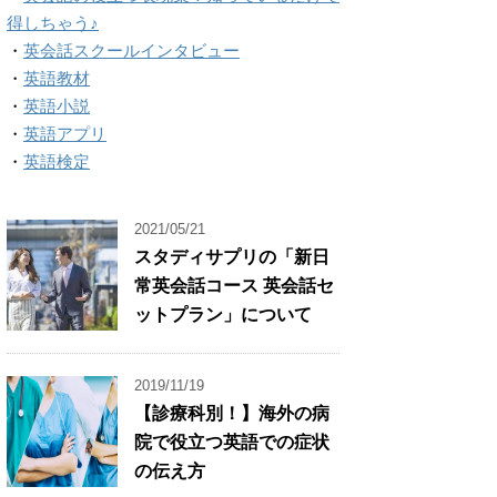
得しちゃう♪
・
英会話スクールインタビュー
・
英語教材
・
英語小説
・
英語アプリ
・
英語検定
2021/05/21
スタディサプリの「新日
常英会話コース 英会話セ
ットプラン」について
2019/11/19
【診療科別！】海外の病
院で役立つ英語での症状
の伝え方