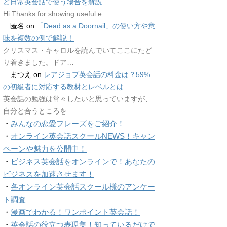
ど日常英会話で使う場合を解説
Hi Thanks for showing useful e…
匿名
on
「Dead as a Doornail」の使い方や意
味を複数の例で解説！
クリスマス・キャロルを読んでいてここにたど
り着きました。ドア…
まつえ
on
レアジョブ英会話の料金は？59%
の初級者に対応する教材とレベルとは
英会話の勉強は常々したいと思っていますが、
自分と合うところを…
・
みんなの恋愛フレーズをご紹介！
・
オンライン英会話スクールNEWS！キャン
ペーンや魅力を公開中！
・
ビジネス英会話をオンラインで！あなたの
ビジネスを加速させます！
・
各オンライン英会話スクール様のアンケー
ト調査
・
漫画でわかる！ワンポイント英会話！
・
英会話の役立つ表現集！知っているだけで