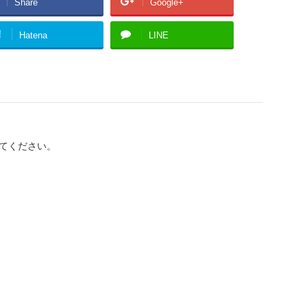
Share
Google+
!
Hatena
LINE
てください。