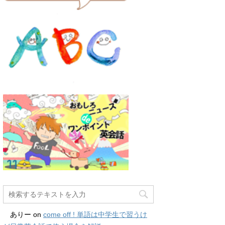
ありー
on
come off ! 単語は中学生で習うけ