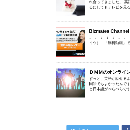
れ合ってきました。 英
るにしてもテレビを見るに
Bizmates Ch
↓ ↓ ↓ ↓ ↓ ↓ ↓
イツ） 「無料動画」でビジネ
ＤＭＭのオンライ
ずっと、英語が話せるよ
国語でもよかったんです
と日本語がぺらぺらです。