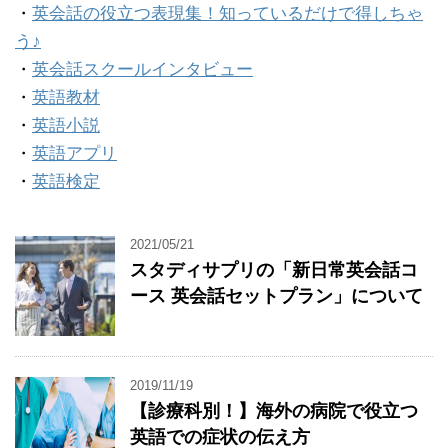
・
英会話の役立つ表現集！知っているだけで得しちゃ
う♪
・
英会話スクールインタビュー
・
英語教材
・
英語小説
・
英語アプリ
・
英語検定
2021/05/21
スタディサプリの「新日常英会話コ
ース 英会話セットプラン」について
2019/11/19
【診療科別！】海外の病院で役立つ
英語での症状の伝え方