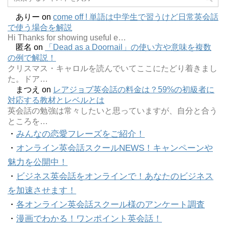
ありー
on
come off ! 単語は中学生で習うけど日常英会話
で使う場合を解説
Hi Thanks for showing useful e…
匿名
on
「Dead as a Doornail」の使い方や意味を複数
の例で解説！
クリスマス・キャロルを読んでいてここにたどり着きまし
た。ドア…
まつえ
on
レアジョブ英会話の料金は？59%の初級者に
対応する教材とレベルとは
英会話の勉強は常々したいと思っていますが、自分と合う
ところを…
・
みんなの恋愛フレーズをご紹介！
・
オンライン英会話スクールNEWS！キャンペーンや
魅力を公開中！
・
ビジネス英会話をオンラインで！あなたのビジネス
を加速させます！
・
各オンライン英会話スクール様のアンケート調査
・
漫画でわかる！ワンポイント英会話！