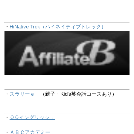
・
HiNative Trek（ハイネイティブトレック）
・
スラリーｅ
（親子・Kid's英会話コースあり）
・
ＱＱイングリッシュ
・
ＡＢＣアカデミー