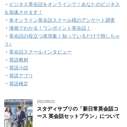
・
ビジネス英会話をオンラインで！あなたのビジネス
を加速させます！
・
各オンライン英会話スクール様のアンケート調査
・
漫画でわかる！ワンポイント英会話！
・
英会話の役立つ表現集！知っているだけで得しちゃ
う♪
・
英会話スクールインタビュー
・
英語教材
・
英語小説
・
英語アプリ
・
英語検定
2021/05/21
スタディサプリの「新日常英会話コ
ース 英会話セットプラン」について