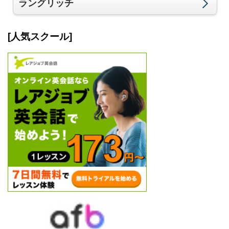
ラングリッチ
[人気スクール]