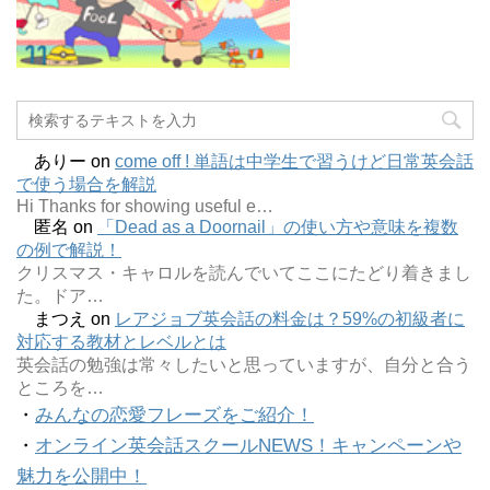
ありー
on
come off ! 単語は中学生で習うけど日常英会話
で使う場合を解説
Hi Thanks for showing useful e…
匿名
on
「Dead as a Doornail」の使い方や意味を複数
の例で解説！
クリスマス・キャロルを読んでいてここにたどり着きまし
た。ドア…
まつえ
on
レアジョブ英会話の料金は？59%の初級者に
対応する教材とレベルとは
英会話の勉強は常々したいと思っていますが、自分と合う
ところを…
・
みんなの恋愛フレーズをご紹介！
・
オンライン英会話スクールNEWS！キャンペーンや
魅力を公開中！