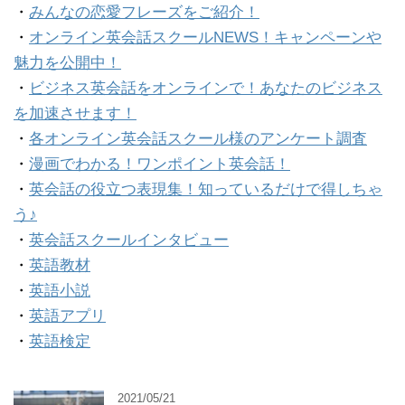
・
みんなの恋愛フレーズをご紹介！
・
オンライン英会話スクールNEWS！キャンペーンや
魅力を公開中！
・
ビジネス英会話をオンラインで！あなたのビジネス
を加速させます！
・
各オンライン英会話スクール様のアンケート調査
・
漫画でわかる！ワンポイント英会話！
・
英会話の役立つ表現集！知っているだけで得しちゃ
う♪
・
英会話スクールインタビュー
・
英語教材
・
英語小説
・
英語アプリ
・
英語検定
2021/05/21