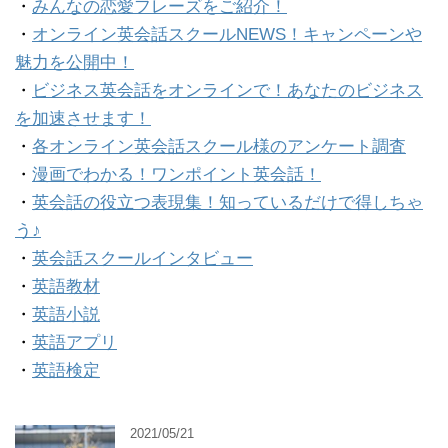
・
みんなの恋愛フレーズをご紹介！
・
オンライン英会話スクールNEWS！キャンペーンや
魅力を公開中！
・
ビジネス英会話をオンラインで！あなたのビジネス
を加速させます！
・
各オンライン英会話スクール様のアンケート調査
・
漫画でわかる！ワンポイント英会話！
・
英会話の役立つ表現集！知っているだけで得しちゃ
う♪
・
英会話スクールインタビュー
・
英語教材
・
英語小説
・
英語アプリ
・
英語検定
2021/05/21