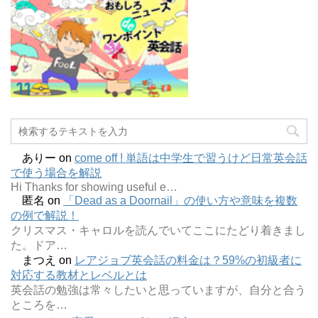
ありー
on
come off ! 単語は中学生で習うけど日常英会話
で使う場合を解説
Hi Thanks for showing useful e…
匿名
on
「Dead as a Doornail」の使い方や意味を複数
の例で解説！
クリスマス・キャロルを読んでいてここにたどり着きまし
た。ドア…
まつえ
on
レアジョブ英会話の料金は？59%の初級者に
対応する教材とレベルとは
英会話の勉強は常々したいと思っていますが、自分と合う
ところを…