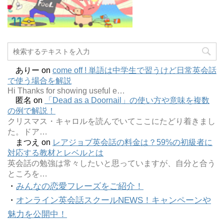
ありー
on
come off ! 単語は中学生で習うけど日常英会話
で使う場合を解説
Hi Thanks for showing useful e…
匿名
on
「Dead as a Doornail」の使い方や意味を複数
の例で解説！
クリスマス・キャロルを読んでいてここにたどり着きまし
た。ドア…
まつえ
on
レアジョブ英会話の料金は？59%の初級者に
対応する教材とレベルとは
英会話の勉強は常々したいと思っていますが、自分と合う
ところを…
・
みんなの恋愛フレーズをご紹介！
・
オンライン英会話スクールNEWS！キャンペーンや
魅力を公開中！