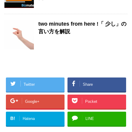
two minutes from here !「 少し」の
言い方を解説
Twitter
Share
Google+
Pocket
B!
Hatena
LINE