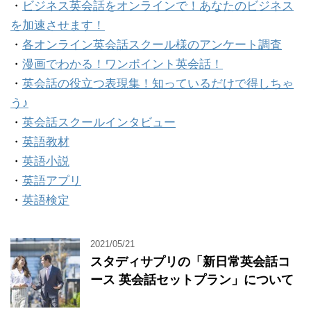
・
ビジネス英会話をオンラインで！あなたのビジネス
を加速させます！
・
各オンライン英会話スクール様のアンケート調査
・
漫画でわかる！ワンポイント英会話！
・
英会話の役立つ表現集！知っているだけで得しちゃ
う♪
・
英会話スクールインタビュー
・
英語教材
・
英語小説
・
英語アプリ
・
英語検定
2021/05/21
スタディサプリの「新日常英会話コ
ース 英会話セットプラン」について