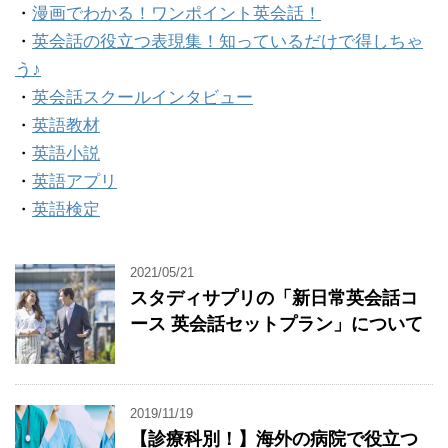
・
漫画でわかる！ワンポイント英会話！
・
英会話の役立つ表現集！知っているだけで得しちゃ
う♪
・
英会話スクールインタビュー
・
英語教材
・
英語小説
・
英語アプリ
・
英語検定
2021/05/21
スタディサプリの「新日常英会話コ
ース 英会話セットプラン」について
2019/11/19
【診療科別！】海外の病院で役立つ