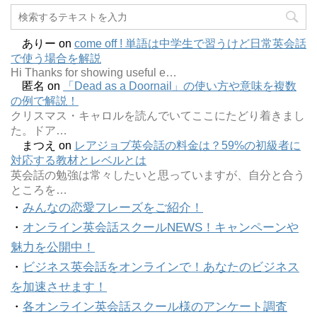
ありー
on
come off ! 単語は中学生で習うけど日常英会話
で使う場合を解説
Hi Thanks for showing useful e…
匿名
on
「Dead as a Doornail」の使い方や意味を複数
の例で解説！
クリスマス・キャロルを読んでいてここにたどり着きまし
た。ドア…
まつえ
on
レアジョブ英会話の料金は？59%の初級者に
対応する教材とレベルとは
英会話の勉強は常々したいと思っていますが、自分と合う
ところを…
・
みんなの恋愛フレーズをご紹介！
・
オンライン英会話スクールNEWS！キャンペーンや
魅力を公開中！
・
ビジネス英会話をオンラインで！あなたのビジネス
を加速させます！
・
各オンライン英会話スクール様のアンケート調査