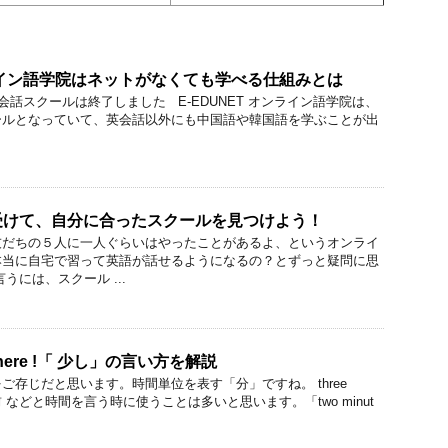
ンライン語学院はネットがなくても学べる仕組みとは
話スクールは終了しました E-EDUNET オンライン語学院は、
ールとなっていて、英会話以外にも中国語や韓国語を学ぶことが出
受けて、自分に合ったスクールを見つけよう！
友だちの５人に一人ぐらいはやったことがあるよ、というオンライ
本当に自宅で習って英語が話せるようになるの？とずっと疑問に思
うには、スクール ...
rom here !「 少し」の言い方を解説
語をご存じだと思います。時間単位を表す「分」ですね。 three
 5時3分前 などと時間を言う時に使うことは多いと思います。「two minut