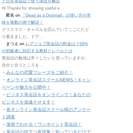
ど日常英会話で使う場合を解説
Hi Thanks for showing useful e…
匿名
on
「Dead as a Doornail」の使い方や意
味を複数の例で解説！
クリスマス・キャロルを読んでいてここにたど
り着きました。ドア…
まつえ
on
レアジョブ英会話の料金は？59%
の初級者に対応する教材とレベルとは
英会話の勉強は常々したいと思っていますが、
自分と合うところを…
・
みんなの恋愛フレーズをご紹介！
・
オンライン英会話スクールNEWS！キャン
ペーンや魅力を公開中！
・
ビジネス英会話をオンラインで！あなたの
ビジネスを加速させます！
・
各オンライン英会話スクール様のアンケー
ト調査
・
漫画でわかる！ワンポイント英会話！
・
英会話の役立つ表現集！知っているだけで