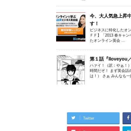
今、大人気急上昇中
す！
ビジネスに特化したオンラ
ＦＦ】「2013 春キャン
たオンライン英会 ...
第１話『Iloveyou
ハァイ！（訳：やぁ！）
時間だぞ！ まず英会話
は！） さぁ みんなも一緒に
Twitter