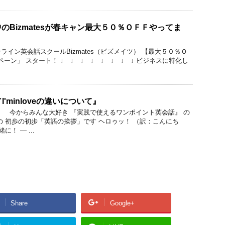
のBizmatesが春キャン最大５０％ＯＦＦやってま
イン英会話スクールBizmates（ビズメイツ） 【最大５０％Ｏ
ペーン」 スタート！ ↓ ↓ ↓ ↓ ↓ ↓ ↓ ↓ ビジネスに特化し
／I'minloveの違いについて』
 今からみんな大好き 『実践で使えるワンポイント英会話』 の
の 初歩の初歩「英語の挨拶」です ヘロゥッ！ （訳：こんにち
！ ― ...
Share
Google+