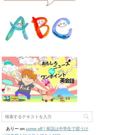
ありー
on
come off ! 単語は中学生で習うけ