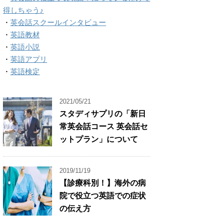
得しちゃう♪
・
英会話スクールインタビュー
・
英語教材
・
英語小説
・
英語アプリ
・
英語検定
2021/05/21
スタディサプリの「新日
常英会話コース 英会話セ
ットプラン」について
2019/11/19
【診療科別！】海外の病
院で役立つ英語での症状
の伝え方