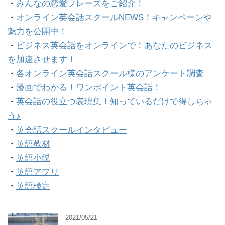
・
みんなの恋愛フレーズをご紹介！
・
オンライン英会話スクールNEWS！キャンペーンや
魅力を公開中！
・
ビジネス英会話をオンラインで！あなたのビジネス
を加速させます！
・
各オンライン英会話スクール様のアンケート調査
・
漫画でわかる！ワンポイント英会話！
・
英会話の役立つ表現集！知っているだけで得しちゃ
う♪
・
英会話スクールインタビュー
・
英語教材
・
英語小説
・
英語アプリ
・
英語検定
2021/05/21