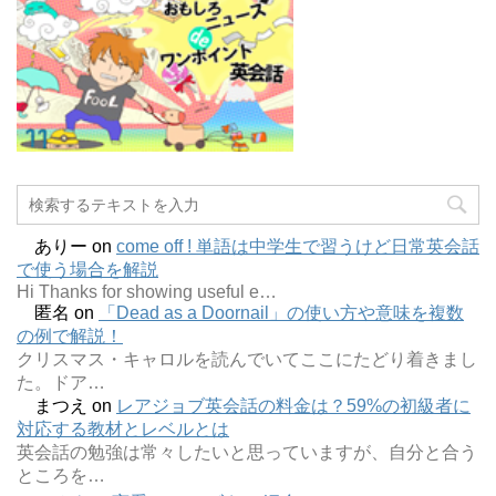
ありー
on
come off ! 単語は中学生で習うけど日常英会話
で使う場合を解説
Hi Thanks for showing useful e…
匿名
on
「Dead as a Doornail」の使い方や意味を複数
の例で解説！
クリスマス・キャロルを読んでいてここにたどり着きまし
た。ドア…
まつえ
on
レアジョブ英会話の料金は？59%の初級者に
対応する教材とレベルとは
英会話の勉強は常々したいと思っていますが、自分と合う
ところを…