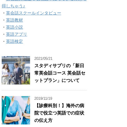
得しちゃう♪
・
英会話スクールインタビュー
・
英語教材
・
英語小説
・
英語アプリ
・
英語検定
2021/05/21
スタディサプリの「新日
常英会話コース 英会話セ
ットプラン」について
2019/11/19
【診療科別！】海外の病
院で役立つ英語での症状
の伝え方