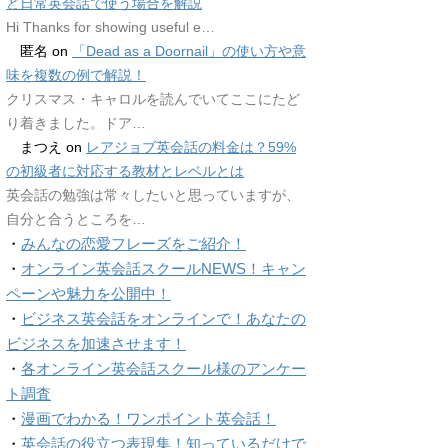
ど日常英会話で使う場合を解説
Hi Thanks for showing useful e…
匿名
on
「Dead as a Doornail」の使い方や意
味を複数の例で解説！
クリスマス・キャロルを読んでいてここにたど
り着きました。ドア…
まつえ
on
レアジョブ英会話の料金は？59%
の初級者に対応する教材とレベルとは
英会話の勉強は常々したいと思っていますが、
自分と合うところを…
・
みんなの恋愛フレーズをご紹介！
・
オンライン英会話スクールNEWS！キャン
ペーンや魅力を公開中！
・
ビジネス英会話をオンラインで！あなたの
ビジネスを加速させます！
・
各オンライン英会話スクール様のアンケー
ト調査
・
漫画でわかる！ワンポイント英会話！
・
英会話の役立つ表現集！知っているだけで