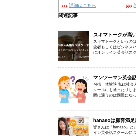
詳細はこちら
関連記事
スキマトークが高
スキマトークというの
級者もしくはビジネスパ
にオンライン英会話スクー
マンツーマン英会
Ｍ様 体験談 私は社会
クールにも通ったりし
間に通うのは困難になった
hanasoは顧客満
皆さんは「hanaso
イン英会話スクールに