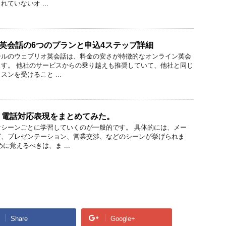
ていないオ ...
リオ)英会話の6つのプランと申込4ステップ詳細
ールのウェブリオ英会話は、料金の安さが特徴的なオンライン英会
す。 他社のサービスからの乗り越えも推奨していて、他社と同じ
ンを受けること ...
う電話対応表現をまとめてみた。
シーンごとに学習していくのが一般的です。 具体的には、メー
グ、プレゼンテーション、営業交渉、などのシーンが挙げられま
に覚えるべきは、ま ...
Share
Google+