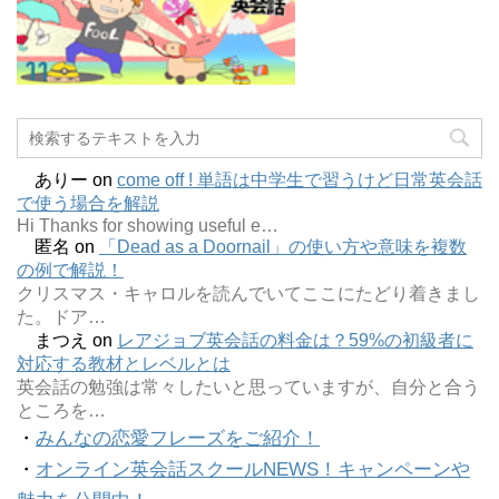
ありー
on
come off ! 単語は中学生で習うけど日常英会話
で使う場合を解説
Hi Thanks for showing useful e…
匿名
on
「Dead as a Doornail」の使い方や意味を複数
の例で解説！
クリスマス・キャロルを読んでいてここにたどり着きまし
た。ドア…
まつえ
on
レアジョブ英会話の料金は？59%の初級者に
対応する教材とレベルとは
英会話の勉強は常々したいと思っていますが、自分と合う
ところを…
・
みんなの恋愛フレーズをご紹介！
・
オンライン英会話スクールNEWS！キャンペーンや