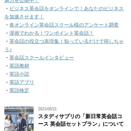
魅力を公開中！
・
ビジネス英会話をオンラインで！あなたのビジネス
を加速させます！
・
各オンライン英会話スクール様のアンケート調査
・
漫画でわかる！ワンポイント英会話！
・
英会話の役立つ表現集！知っているだけで得しちゃ
う♪
・
英会話スクールインタビュー
・
英語教材
・
英語小説
・
英語アプリ
・
英語検定
2021/05/21
スタディサプリの「新日常英会話コ
ース 英会話セットプラン」について