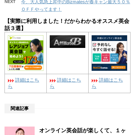
NEXT
今、大人気急上昇中のBizmatesが春キャン最大５０％
ＯＦＦやってます！
【実際に利用しました！だからわかるオススメ英会
話３選】
詳細はこち
詳細はこち
詳細はこち
ら
ら
ら
関連記事
オンライン英会話が楽しくて、１ヶ