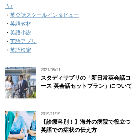
う♪
・
英会話スクールインタビュー
・
英語教材
・
英語小説
・
英語アプリ
・
英語検定
2021/05/21
スタディサプリの「新日常英会話コ
ース 英会話セットプラン」について
2019/11/19
【診療科別！】海外の病院で役立つ
英語での症状の伝え方