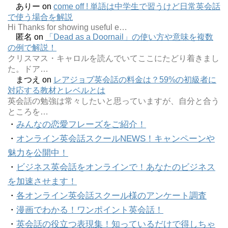
ありー
on
come off ! 単語は中学生で習うけど日常英会話
で使う場合を解説
Hi Thanks for showing useful e…
匿名
on
「Dead as a Doornail」の使い方や意味を複数
の例で解説！
クリスマス・キャロルを読んでいてここにたどり着きまし
た。ドア…
まつえ
on
レアジョブ英会話の料金は？59%の初級者に
対応する教材とレベルとは
英会話の勉強は常々したいと思っていますが、自分と合う
ところを…
・
みんなの恋愛フレーズをご紹介！
・
オンライン英会話スクールNEWS！キャンペーンや
魅力を公開中！
・
ビジネス英会話をオンラインで！あなたのビジネス
を加速させます！
・
各オンライン英会話スクール様のアンケート調査
・
漫画でわかる！ワンポイント英会話！
・
英会話の役立つ表現集！知っているだけで得しちゃ