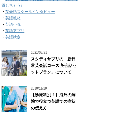
得しちゃう♪
・
英会話スクールインタビュー
・
英語教材
・
英語小説
・
英語アプリ
・
英語検定
2021/05/21
スタディサプリの「新日
常英会話コース 英会話セ
ットプラン」について
2019/11/19
【診療科別！】海外の病
院で役立つ英語での症状
の伝え方