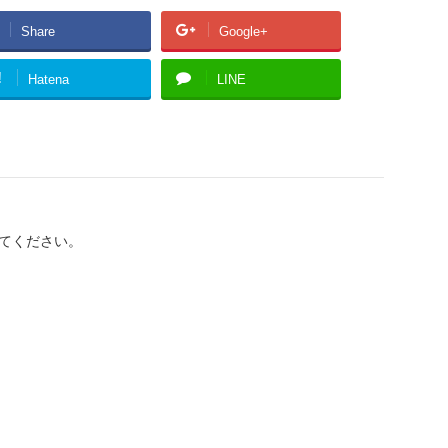
Share
Google+
!
Hatena
LINE
てください。