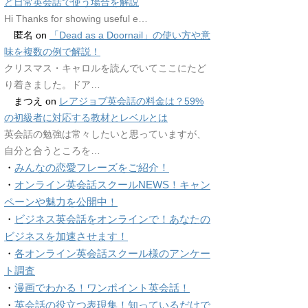
ど日常英会話で使う場合を解説
Hi Thanks for showing useful e…
匿名
on
「Dead as a Doornail」の使い方や意
味を複数の例で解説！
クリスマス・キャロルを読んでいてここにたど
り着きました。ドア…
まつえ
on
レアジョブ英会話の料金は？59%
の初級者に対応する教材とレベルとは
英会話の勉強は常々したいと思っていますが、
自分と合うところを…
・
みんなの恋愛フレーズをご紹介！
・
オンライン英会話スクールNEWS！キャン
ペーンや魅力を公開中！
・
ビジネス英会話をオンラインで！あなたの
ビジネスを加速させます！
・
各オンライン英会話スクール様のアンケー
ト調査
・
漫画でわかる！ワンポイント英会話！
・
英会話の役立つ表現集！知っているだけで