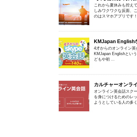
これから夏休みも控えて
しみワクワクな反面、こ
のはスマホアプリです！ 
KMJapan En
4才からのオンライン英会
KMJapan Engl
どもや初 ...
カルチャーオンラ
オンライン英会話スク
を身につけるためのレッ
ようとしている人の多くは