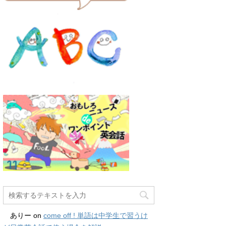
ありー
on
come off ! 単語は中学生で習うけ