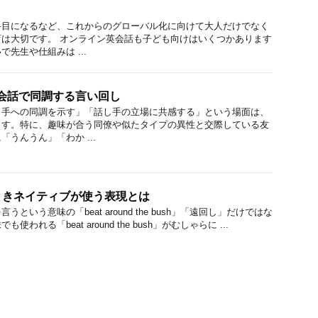
科目になるなど、これからのグローバル化に向けて大人だけでなく
は大切です。 オンライン英会話も子ども向けはいくつかあります
先生や仕組みは ...
 it! 英会話で同調する言い回し
し手への同調を示す」「話し手の立場に共感する」という場面は、
ます。特に、趣味が合う同僚や似たタイプの異性と交際している友
うんうん」「わか ...
ときネイティブが使う表現とは
を言うという意味の「beat around the bush」「遠回し」だけではな
われる「beat around the bush」がむしゃらに ...