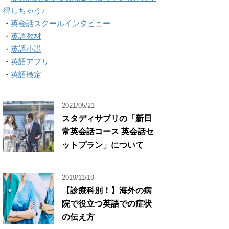
得しちゃう♪
・
英会話スクールインタビュー
・
英語教材
・
英語小説
・
英語アプリ
・
英語検定
2021/05/21
スタディサプリの「新日
常英会話コース 英会話セ
ットプラン」について
2019/11/19
【診療科別！】海外の病
院で役立つ英語での症状
の伝え方