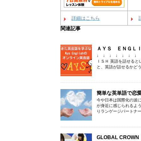
詳細はこちら
関連記事
ＡＹＳ ＥＮＧＬＩ
↓ ↓ ↓ ↓ ↓ ↓ 
ＩＳＨ 英語を話せると
と、英語が話せるかどうか
簡単な英単語で恋
今や日本は国際化の波
が身近に感じられるよう
りランゲージパートナーを
GLOBAL CR