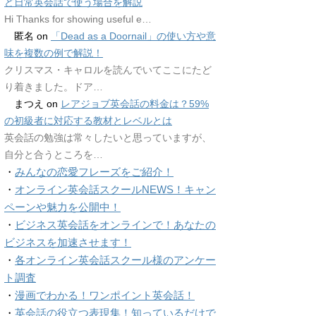
ど日常英会話で使う場合を解説
Hi Thanks for showing useful e…
匿名
on
「Dead as a Doornail」の使い方や意
味を複数の例で解説！
クリスマス・キャロルを読んでいてここにたど
り着きました。ドア…
まつえ
on
レアジョブ英会話の料金は？59%
の初級者に対応する教材とレベルとは
英会話の勉強は常々したいと思っていますが、
自分と合うところを…
・
みんなの恋愛フレーズをご紹介！
・
オンライン英会話スクールNEWS！キャン
ペーンや魅力を公開中！
・
ビジネス英会話をオンラインで！あなたの
ビジネスを加速させます！
・
各オンライン英会話スクール様のアンケー
ト調査
・
漫画でわかる！ワンポイント英会話！
・
英会話の役立つ表現集！知っているだけで