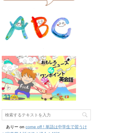
ありー
on
come off ! 単語は中学生で習うけ