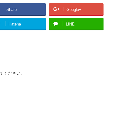
Share
Google+
!
Hatena
LINE
てください。