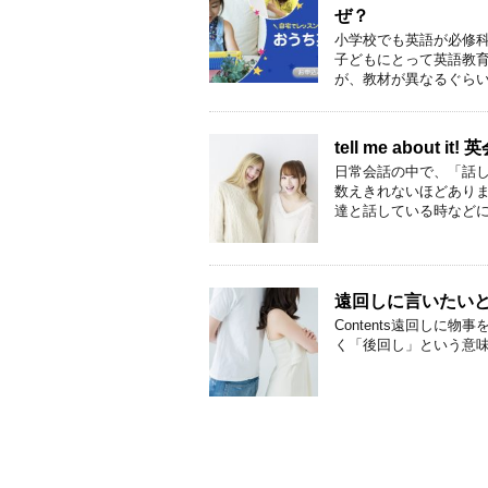
ぜ？
小学校でも英語が必修
子どもにとって英語教育
が、教材が異なるぐらいで
tell me about
日常会話の中で、「話
数えきれないほどあり
達と話している時などに「
遠回しに言いたい
Contents遠回しに物事
く「後回し」という意味でも使