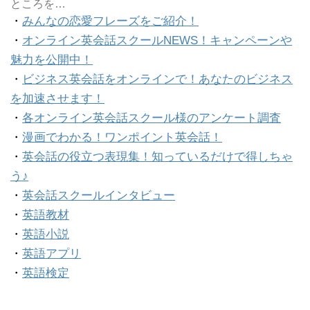
ところを…
・
みんなの恋愛フレーズをご紹介！
・
オンライン英会話スクールNEWS！キャンペーンや
魅力を公開中！
・
ビジネス英会話をオンラインで！あなたのビジネス
を加速させます！
・
各オンライン英会話スクール様のアンケート調査
・
漫画でわかる！ワンポイント英会話！
・
英会話の役立つ表現集！知っているだけで得しちゃ
う♪
・
英会話スクールインタビュー
・
英語教材
・
英語小説
・
英語アプリ
・
英語検定