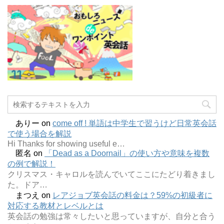
ありー
on
come off ! 単語は中学生で習うけど日常英会話
で使う場合を解説
Hi Thanks for showing useful e…
匿名
on
「Dead as a Doornail」の使い方や意味を複数
の例で解説！
クリスマス・キャロルを読んでいてここにたどり着きまし
た。ドア…
まつえ
on
レアジョブ英会話の料金は？59%の初級者に
対応する教材とレベルとは
英会話の勉強は常々したいと思っていますが、自分と合う