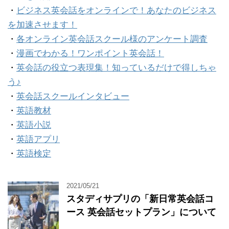
・
ビジネス英会話をオンラインで！あなたのビジネス
を加速させます！
・
各オンライン英会話スクール様のアンケート調査
・
漫画でわかる！ワンポイント英会話！
・
英会話の役立つ表現集！知っているだけで得しちゃ
う♪
・
英会話スクールインタビュー
・
英語教材
・
英語小説
・
英語アプリ
・
英語検定
2021/05/21
スタディサプリの「新日常英会話コ
ース 英会話セットプラン」について