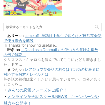
ありー
on
come off ! 単語は中学生で習うけど日常英会話
で使う場合を解説
Hi Thanks for showing useful e…
匿名
on
「Dead as a Doornail」の使い方や意味を複数
の例で解説！
クリスマス・キャロルを読んでいてここにたどり着きまし
た。ドア…
まつえ
on
レアジョブ英会話の料金は？59%の初級者に
対応する教材とレベルとは
英会話の勉強は常々したいと思っていますが、自分と合う
ところを…
・
みんなの恋愛フレーズをご紹介！
・
オンライン英会話スクールNEWS！キャンペーンや
魅力を公開中！