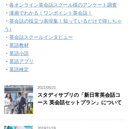
・
各オンライン英会話スクール様のアンケート調査
・
漫画でわかる！ワンポイント英会話！
・
英会話の役立つ表現集！知っているだけで得しちゃ
う♪
・
英会話スクールインタビュー
・
英語教材
・
英語小説
・
英語アプリ
・
英語検定
2021/05/21
スタディサプリの「新日常英会話コ
ース 英会話セットプラン」について
2019/11/19