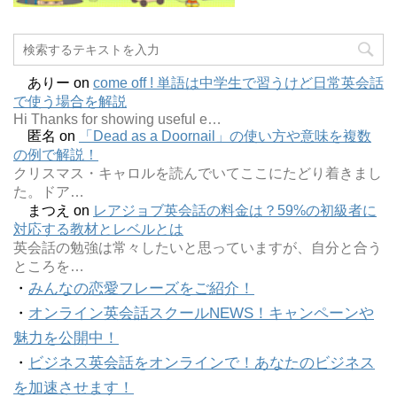
ありー
on
come off ! 単語は中学生で習うけど日常英会話
で使う場合を解説
Hi Thanks for showing useful e…
匿名
on
「Dead as a Doornail」の使い方や意味を複数
の例で解説！
クリスマス・キャロルを読んでいてここにたどり着きまし
た。ドア…
まつえ
on
レアジョブ英会話の料金は？59%の初級者に
対応する教材とレベルとは
英会話の勉強は常々したいと思っていますが、自分と合う
ところを…
・
みんなの恋愛フレーズをご紹介！
・
オンライン英会話スクールNEWS！キャンペーンや
魅力を公開中！
・
ビジネス英会話をオンラインで！あなたのビジネス
を加速させます！