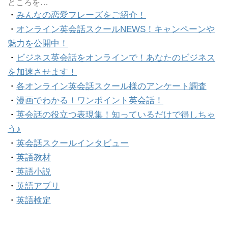
ところを…
・
みんなの恋愛フレーズをご紹介！
・
オンライン英会話スクールNEWS！キャンペーンや
魅力を公開中！
・
ビジネス英会話をオンラインで！あなたのビジネス
を加速させます！
・
各オンライン英会話スクール様のアンケート調査
・
漫画でわかる！ワンポイント英会話！
・
英会話の役立つ表現集！知っているだけで得しちゃ
う♪
・
英会話スクールインタビュー
・
英語教材
・
英語小説
・
英語アプリ
・
英語検定