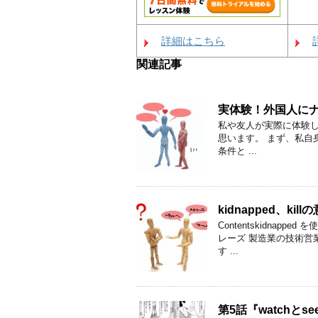
詳細はこちら
関連記事
実体験！外国人に
私や友人が実際に体験
思います。 まず、私自身何回か
条件と ...
kidnapped、k
Contentskidnapp
レーズ 製造業の技術営
す ...
第5話『watchと