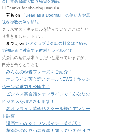
ど日常英会話で使う場合を解説
Hi Thanks for showing useful e…
匿名
on
「Dead as a Doornail」の使い方や意
味を複数の例で解説！
クリスマス・キャロルを読んでいてここにたど
り着きました。ドア…
まつえ
on
レアジョブ英会話の料金は？59%
の初級者に対応する教材とレベルとは
英会話の勉強は常々したいと思っていますが、
自分と合うところを…
・
みんなの恋愛フレーズをご紹介！
・
オンライン英会話スクールNEWS！キャン
ペーンや魅力を公開中！
・
ビジネス英会話をオンラインで！あなたの
ビジネスを加速させます！
・
各オンライン英会話スクール様のアンケー
ト調査
・
漫画でわかる！ワンポイント英会話！
・
英会話の役立つ表現集！知っているだけで