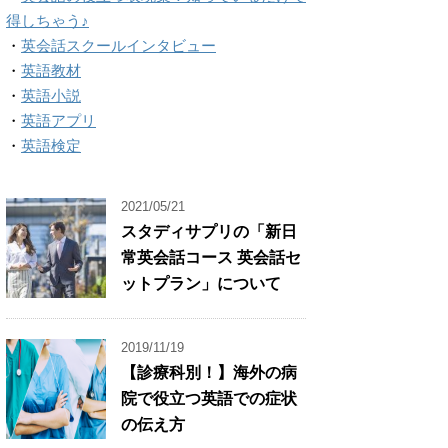
得しちゃう♪
・
英会話スクールインタビュー
・
英語教材
・
英語小説
・
英語アプリ
・
英語検定
2021/05/21
スタディサプリの「新日
常英会話コース 英会話セ
ットプラン」について
2019/11/19
【診療科別！】海外の病
院で役立つ英語での症状
の伝え方