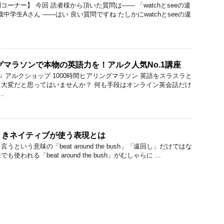
ーナー】 今回 読者様から頂いた質問は―― 「watchとseeの違
歳中学生Aさん ――はい 良い質問ですね たしかにwatchとseeの違
ングマラソンで本物の英語力を！アルク人気No.1講座
↓ ↓ アルクショップ 1000時間ヒアリングマラソン 英語をスラスラと
大変だと思ってはいませんか？ 何も手段はオンライン英会話だけ
.
ときネイティブが使う表現とは
を言うという意味の「beat around the bush」「遠回し」だけではな
われる「beat around the bush」がむしゃらに ...