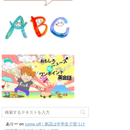
ありー
on
come off ! 単語は中学生で習うけ