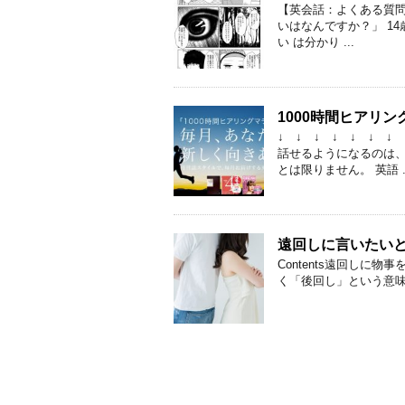
【英会話：よくある質問コ
いはなんですか？」 14
い は分かり ...
1000時間ヒアリ
↓ ↓ ↓ ↓ ↓ ↓ 
話せるようになるのは、
とは限りません。 英語 ..
遠回しに言いたい
Contents遠回しに物事
く「後回し」という意味でも使