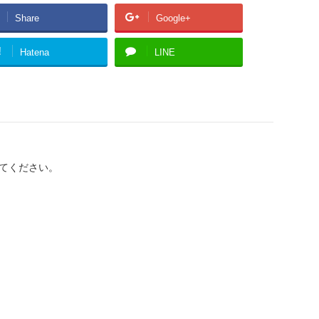
Share
Google+
!
Hatena
LINE
てください。