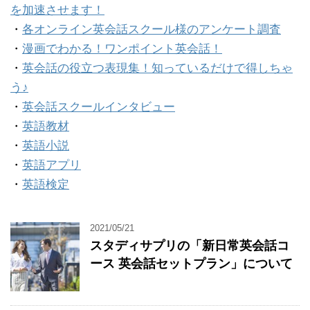
を加速させます！
・
各オンライン英会話スクール様のアンケート調査
・
漫画でわかる！ワンポイント英会話！
・
英会話の役立つ表現集！知っているだけで得しちゃ
う♪
・
英会話スクールインタビュー
・
英語教材
・
英語小説
・
英語アプリ
・
英語検定
2021/05/21
スタディサプリの「新日常英会話コ
ース 英会話セットプラン」について