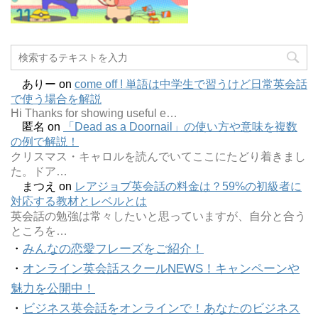
ありー
on
come off ! 単語は中学生で習うけど日常英会話
で使う場合を解説
Hi Thanks for showing useful e…
匿名
on
「Dead as a Doornail」の使い方や意味を複数
の例で解説！
クリスマス・キャロルを読んでいてここにたどり着きまし
た。ドア…
まつえ
on
レアジョブ英会話の料金は？59%の初級者に
対応する教材とレベルとは
英会話の勉強は常々したいと思っていますが、自分と合う
ところを…
・
みんなの恋愛フレーズをご紹介！
・
オンライン英会話スクールNEWS！キャンペーンや
魅力を公開中！
・
ビジネス英会話をオンラインで！あなたのビジネス