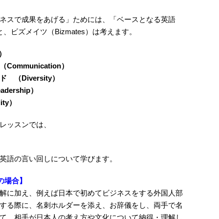
ネスで成果をあげる」ためには、「ベースとなる英語
ビズメイツ（Bizmates）は考えます。
）
mmunication）
Diversity）
ership）
ty）
レッスンでは、
英語の言い回しについて学びます。
mの場合】
解に加え、例えば日本で初めてビジネスをする外国人部
する際に、名刺ホルダーを添え、お辞儀をし、両手で名
て、相手が日本人の考え方や文化について納得・理解し