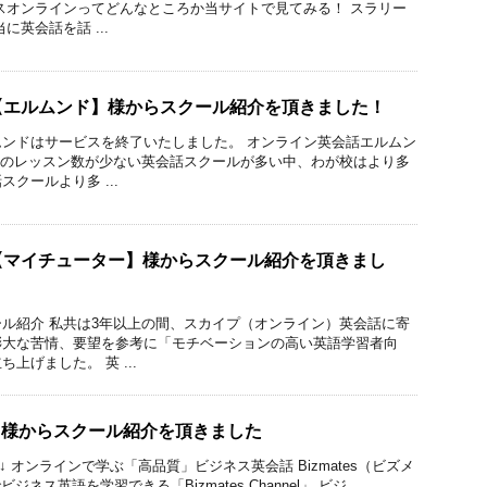
スオンラインってどんなところか当サイトで見てみる！ スラリー
に英会話を話 ...
【エルムンド】様からスクール紹介を頂きました！
ンドはサービスを終了いたしました。 オンライン英会話エルムン
月のレッスン数が少ない英会話スクールが多い中、わが校はより多
クールより多 ...
【マイチューター】様からスクール紹介を頂きまし
ル紹介 私共は3年以上の間、スカイプ（オンライン）英会話に寄
膨大な苦情、要望を参考に「モチベーションの高い英語学習者向
上げました。 英 ...
annel 様からスクール紹介を頂きました
 ↓ オンラインで学ぶ「高品質」ビジネス英会話 Bizmates（ビズメ
ス英語を学習できる「Bizmates Channel」 ビジ ...