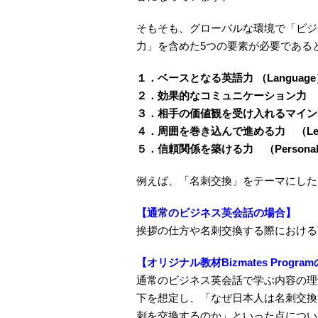
そもそも、グローバルな環境で「ビジ
力」を含めた5つの要素が必要であると、
１．ベースとなる英語力 （Language
２．効果的なコミュニケーション力 （Co
３．相手の価値観を受け入れるマインド （
４．周囲を巻き込んで進める力 （Lead
５．信頼関係を築ける力 （Personali
例えば、「名刺交換」をテーマにした
【通常のビジネス英会話の場合】
挨拶の仕方や名刺交換する際における
【オリジナル教材Bizmates Progra
通常のビジネス英会話で学ぶ内容の理
下を想定し、「なぜ日本人は名刺交換
刺を交換するのか」といった点につい