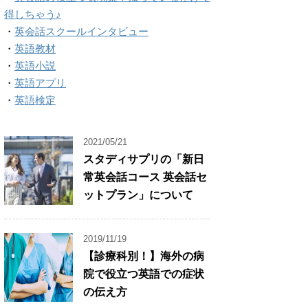
得しちゃう♪
・
英会話スクールインタビュー
・
英語教材
・
英語小説
・
英語アプリ
・
英語検定
2021/05/21
スタディサプリの「新日
常英会話コース 英会話セ
ットプラン」について
2019/11/19
【診療科別！】海外の病
院で役立つ英語での症状
の伝え方