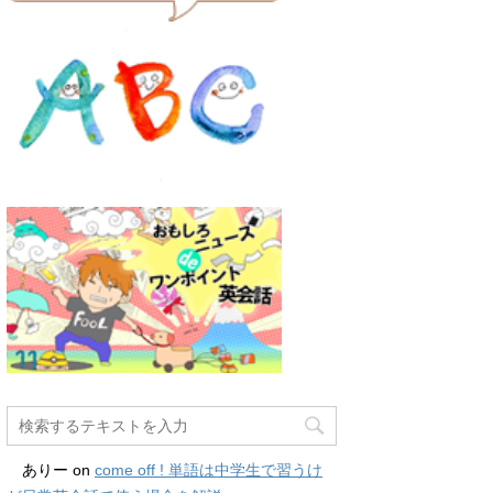
ありー
on
come off ! 単語は中学生で習うけ