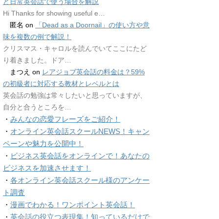
ど日常英会話で使う場合を解説
Hi Thanks for showing useful e…
匿名
on
「Dead as a Doornail」の使い方や意
味を複数の例で解説！
クリスマス・キャロルを読んでいてここにたど
り着きました。ドア…
まつえ
on
レアジョブ英会話の料金は？59%
の初級者に対応する教材とレベルとは
英会話の勉強は常々したいと思っていますが、
自分と合うところを…
・
みんなの恋愛フレーズをご紹介！
・
オンライン英会話スクールNEWS！キャン
ペーンや魅力を公開中！
・
ビジネス英会話をオンラインで！あなたの
ビジネスを加速させます！
・
各オンライン英会話スクール様のアンケー
ト調査
・
漫画でわかる！ワンポイント英会話！
・
英会話の役立つ表現集！知っているだけで