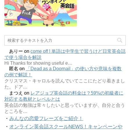
ありー
on
come off ! 単語は中学生で習うけど日常英会話
で使う場合を解説
Hi Thanks for showing useful e…
匿名
on
「Dead as a Doornail」の使い方や意味を複数
の例で解説！
クリスマス・キャロルを読んでいてここにたどり着きまし
た。ドア…
まつえ
on
レアジョブ英会話の料金は？59%の初級者に
対応する教材とレベルとは
英会話の勉強は常々したいと思っていますが、自分と合う
ところを…
・
みんなの恋愛フレーズをご紹介！
・
オンライン英会話スクールNEWS！キャンペーンや