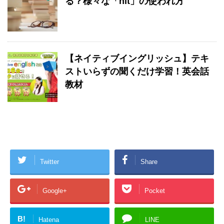
る？様々な「hit」の使われ方
【ネイティブイングリッシュ】テキ
ストいらずの聞くだけ学習！英会話
教材
Twitter
Share
Google+
Pocket
B!
Hatena
LINE