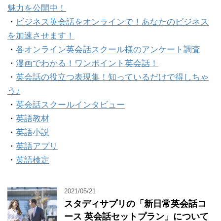
魅力を公開中！
・
ビジネス英会話をオンラインで！あなたのビジネス
を加速させます！
・
各オンライン英会話スクール様のアンケート調査
・
漫画でわかる！ワンポイント英会話！
・
英会話の役立つ表現集！知っているだけで得しちゃ
う♪
・
英会話スクールインタビュー
・
英語教材
・
英語小説
・
英語アプリ
・
英語検定
2021/05/21
スタディサプリの「新日常英会話コ
ース 英会話セットプラン」について