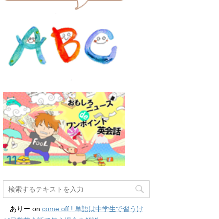
ありー
on
come off ! 単語は中学生で習うけ