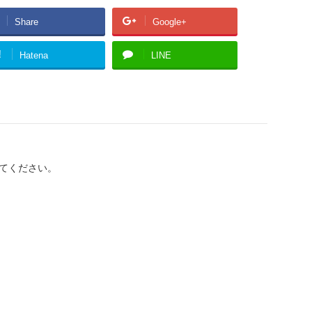
Share
Google+
!
Hatena
LINE
てください。