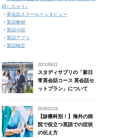
得しちゃう♪
・
英会話スクールインタビュー
・
英語教材
・
英語小説
・
英語アプリ
・
英語検定
2021/05/21
スタディサプリの「新日
常英会話コース 英会話セ
ットプラン」について
2019/11/19
【診療科別！】海外の病
院で役立つ英語での症状
の伝え方