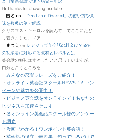
ど日常英会話で使う場合を解説
Hi Thanks for showing useful e…
匿名
on
「Dead as a Doornail」の使い方や意
味を複数の例で解説！
クリスマス・キャロルを読んでいてここにたど
り着きました。ドア…
まつえ
on
レアジョブ英会話の料金は？59%
の初級者に対応する教材とレベルとは
英会話の勉強は常々したいと思っていますが、
自分と合うところを…
・
みんなの恋愛フレーズをご紹介！
・
オンライン英会話スクールNEWS！キャン
ペーンや魅力を公開中！
・
ビジネス英会話をオンラインで！あなたの
ビジネスを加速させます！
・
各オンライン英会話スクール様のアンケー
ト調査
・
漫画でわかる！ワンポイント英会話！
・
英会話の役立つ表現集！知っているだけで