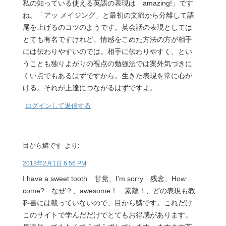
私の知っている使える英語の表現は「amazing!」です
ね。「アッ メイジング」と最初の文節から分離して語
尾を上げるのコツのようです。英会話の表現としては
とても有名ですけれど、情感をこめた方法の方が相手
には伝わりやすいのでは。相手に伝わりやすく、とい
うことも独りよがりの視点の勉強法では案外気づきに
くい点でもあるはずですから。生きた表現を常に心が
ける。それが上達につながるはずですよ。
ログインして返信する
目から鱗です
より:
2018年2月1日 6:56 PM
I have a sweet tooth 甘党、I’m sorry 残念、How
come? なぜ？、awesome！ 素敵！、どの表現も教
科書には載っていないので、目から鱗です。これだけ
このサイトで学んだだけでとてもお得感があります。