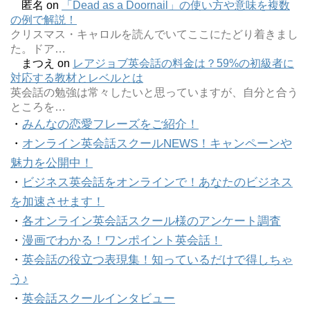
匿名
on
「Dead as a Doornail」の使い方や意味を複数
の例で解説！
クリスマス・キャロルを読んでいてここにたどり着きまし
た。ドア…
まつえ
on
レアジョブ英会話の料金は？59%の初級者に
対応する教材とレベルとは
英会話の勉強は常々したいと思っていますが、自分と合う
ところを…
・
みんなの恋愛フレーズをご紹介！
・
オンライン英会話スクールNEWS！キャンペーンや
魅力を公開中！
・
ビジネス英会話をオンラインで！あなたのビジネス
を加速させます！
・
各オンライン英会話スクール様のアンケート調査
・
漫画でわかる！ワンポイント英会話！
・
英会話の役立つ表現集！知っているだけで得しちゃ
う♪
・
英会話スクールインタビュー