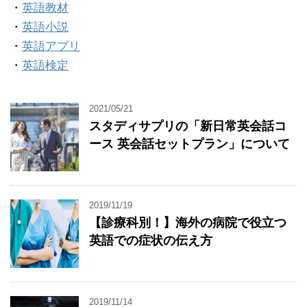
・
英語教材
・
英語小説
・
英語アプリ
・
英語検定
2021/05/21
スタディサプリの「新日常英会話コ
ース 英会話セットプラン」について
2019/11/19
【診療科別！】海外の病院で役立つ
英語での症状の伝え方
2019/11/14