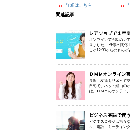
詳細はこちら
関連記事
レアジョブで１年
オンライン英会話のレア
りました。 仕事の関係
しか12:30からのものがと
ＤＭＭオンライン
最近、友達を見習って英
自宅で、ネット経由のオ
は、ＤＭＭのオンライン英
ビジネス英語で使
ビジネス英会話は様々な
ル、電話、ミーティン