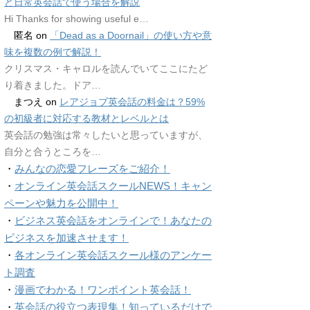
ど日常英会話で使う場合を解説
Hi Thanks for showing useful e…
匿名
on
「Dead as a Doornail」の使い方や意
味を複数の例で解説！
クリスマス・キャロルを読んでいてここにたど
り着きました。ドア…
まつえ
on
レアジョブ英会話の料金は？59%
の初級者に対応する教材とレベルとは
英会話の勉強は常々したいと思っていますが、
自分と合うところを…
・
みんなの恋愛フレーズをご紹介！
・
オンライン英会話スクールNEWS！キャン
ペーンや魅力を公開中！
・
ビジネス英会話をオンラインで！あなたの
ビジネスを加速させます！
・
各オンライン英会話スクール様のアンケー
ト調査
・
漫画でわかる！ワンポイント英会話！
・
英会話の役立つ表現集！知っているだけで