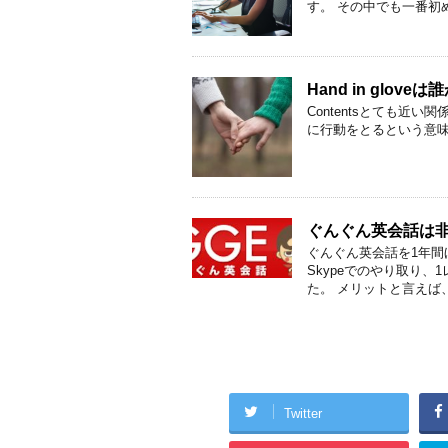
す。 その中でも一番初め
Hand in glo
Contentsとても近い
に行動をとるという意味での「h
ぐんぐん英会話は
ぐんぐん英会話を1年間
Skypeでのやり取り、
た。 メリットと言えば、フ
Twitter