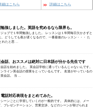
詳細はこちら
詳細はこちら
間勉強しました。英語を究めるなら限界も。
ジョブで１年間勉強しました。 レッスンは１年間毎日欠かさずと
上、どうしても夜が遅くなるので、一番最後のレッスン・・・ た
れたと思 ...
英会話、おススメは絶対に日本語が分かる先生です
会話を始めました。 英会話学校に通っているんじゃないんです。
ンライン英会話の授業をとっているんです。 友達がやっているの
会話。 当 ...
う電話対応表現をまとめてみた。
シーンごとに学習していくのが一般的です。 具体的には、メー
グ、プレゼンテーション、営業交渉、などのシーンが挙げられま