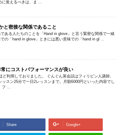
に覚えるべきは、ま ...
veは誰かと密接な関係であること
関係である人たちのことを「Hand in glove」と言う緊密な関係で一緒
and in glove」ときには悪い意味での「hand in gl ...
非常にコストパフォーマンスが良い
ほど利用しておりました。 ぐんぐん英会話はフィリピン人講師、
1レッスン25分で一日2レッスンまで。月額6000円といった内容でし
 ...
Share
Google+