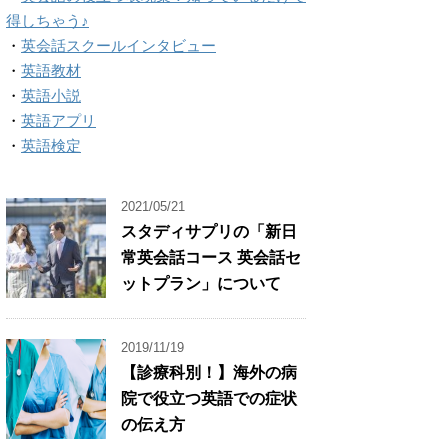
得しちゃう♪
・
英会話スクールインタビュー
・
英語教材
・
英語小説
・
英語アプリ
・
英語検定
2021/05/21
スタディサプリの「新日
常英会話コース 英会話セ
ットプラン」について
2019/11/19
【診療科別！】海外の病
院で役立つ英語での症状
の伝え方