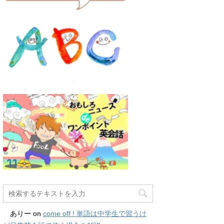
ありー
on
come off ! 単語は中学生で習うけ