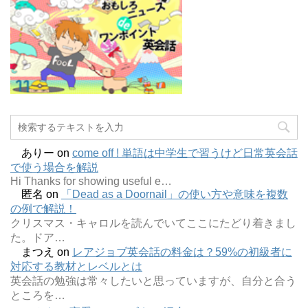
ありー
on
come off ! 単語は中学生で習うけど日常英会話
で使う場合を解説
Hi Thanks for showing useful e…
匿名
on
「Dead as a Doornail」の使い方や意味を複数
の例で解説！
クリスマス・キャロルを読んでいてここにたどり着きまし
た。ドア…
まつえ
on
レアジョブ英会話の料金は？59%の初級者に
対応する教材とレベルとは
英会話の勉強は常々したいと思っていますが、自分と合う
ところを…