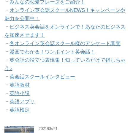
・
みんなの恋愛フレーズをご紹介！
・
オンライン英会話スクールNEWS！キャンペーンや
魅力を公開中！
・
ビジネス英会話をオンラインで！あなたのビジネス
を加速させます！
・
各オンライン英会話スクール様のアンケート調査
・
漫画でわかる！ワンポイント英会話！
・
英会話の役立つ表現集！知っているだけで得しちゃ
う♪
・
英会話スクールインタビュー
・
英語教材
・
英語小説
・
英語アプリ
・
英語検定
2021/05/21