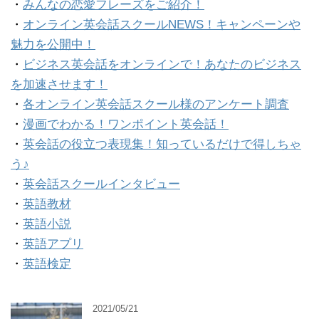
・
みんなの恋愛フレーズをご紹介！
・
オンライン英会話スクールNEWS！キャンペーンや
魅力を公開中！
・
ビジネス英会話をオンラインで！あなたのビジネス
を加速させます！
・
各オンライン英会話スクール様のアンケート調査
・
漫画でわかる！ワンポイント英会話！
・
英会話の役立つ表現集！知っているだけで得しちゃ
う♪
・
英会話スクールインタビュー
・
英語教材
・
英語小説
・
英語アプリ
・
英語検定
2021/05/21