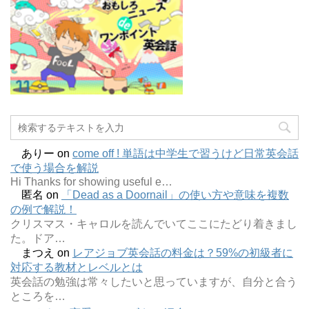
ありー
on
come off ! 単語は中学生で習うけど日常英会話
で使う場合を解説
Hi Thanks for showing useful e…
匿名
on
「Dead as a Doornail」の使い方や意味を複数
の例で解説！
クリスマス・キャロルを読んでいてここにたどり着きまし
た。ドア…
まつえ
on
レアジョブ英会話の料金は？59%の初級者に
対応する教材とレベルとは
英会話の勉強は常々したいと思っていますが、自分と合う
ところを…