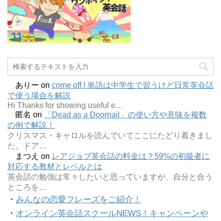
ありー
on
come off ! 単語は中学生で習うけど日常英会話
で使う場合を解説
Hi Thanks for showing useful e…
匿名
on
「Dead as a Doornail」の使い方や意味を複数
の例で解説！
クリスマス・キャロルを読んでいてここにたどり着きまし
た。ドア…
まつえ
on
レアジョブ英会話の料金は？59%の初級者に
対応する教材とレベルとは
英会話の勉強は常々したいと思っていますが、自分と合う
ところを…
・
みんなの恋愛フレーズをご紹介！
・
オンライン英会話スクールNEWS！キャンペーンや