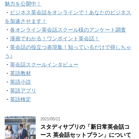
魅力を公開中！
・
ビジネス英会話をオンラインで！あなたのビジネス
を加速させます！
・
各オンライン英会話スクール様のアンケート調査
・
漫画でわかる！ワンポイント英会話！
・
英会話の役立つ表現集！知っているだけで得しちゃ
う♪
・
英会話スクールインタビュー
・
英語教材
・
英語小説
・
英語アプリ
・
英語検定
2021/05/21
スタディサプリの「新日常英会話コ
ース 英会話セットプラン」について