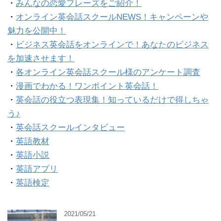
・
みんなの恋愛フレーズをご紹介！
・
オンライン英会話スクールNEWS！キャンペーンや
魅力を公開中！
・
ビジネス英会話をオンラインで！あなたのビジネス
を加速させます！
・
各オンライン英会話スクール様のアンケート調査
・
漫画でわかる！ワンポイント英会話！
・
英会話の役立つ表現集！知っているだけで得しちゃ
う♪
・
英会話スクールインタビュー
・
英語教材
・
英語小説
・
英語アプリ
・
英語検定
2021/05/21