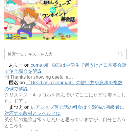
ありー
on
come off ! 単語は中学生で習うけど日常英会話
で使う場合を解説
Hi Thanks for showing useful e…
匿名
on
「Dead as a Doornail」の使い方や意味を複数
の例で解説！
クリスマス・キャロルを読んでいてここにたどり着きまし
た。ドア…
まつえ
on
レアジョブ英会話の料金は？59%の初級者に
対応する教材とレベルとは
英会話の勉強は常々したいと思っていますが、自分と合う
ところを…