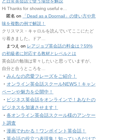
ど日常英会話で使う場合を解説
Hi Thanks for showing useful e…
匿名
on
「Dead as a Doornail」の使い方や意
味を複数の例で解説！
クリスマス・キャロルを読んでいてここにたど
り着きました。ドア…
まつえ
on
レアジョブ英会話の料金は？59%
の初級者に対応する教材とレベルとは
英会話の勉強は常々したいと思っていますが、
自分と合うところを…
・
みんなの恋愛フレーズをご紹介！
・
オンライン英会話スクールNEWS！キャン
ペーンや魅力を公開中！
・
ビジネス英会話をオンラインで！あなたの
ビジネスを加速させます！
・
各オンライン英会話スクール様のアンケー
ト調査
・
漫画でわかる！ワンポイント英会話！
・
英会話の役立つ表現集！知っているだけで