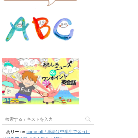
ありー
on
come off ! 単語は中学生で習うけ