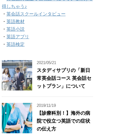
得しちゃう♪
・
英会話スクールインタビュー
・
英語教材
・
英語小説
・
英語アプリ
・
英語検定
2021/05/21
スタディサプリの「新日
常英会話コース 英会話セ
ットプラン」について
2019/11/19
【診療科別！】海外の病
院で役立つ英語での症状
の伝え方