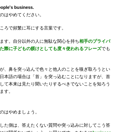
eople's business.
のはやめてください。
ころで頻繁に耳にする言葉です。
ます。自分以外の人に無駄な関心を持ち
相手のプライバ
た際に子どもの躾けとしても度々使われるフレーズ
でも
が、鼻を突っ込んで色々と他人のことを嗅ぎ取ろうとい
日本語の場合は「首」を突っ込むことになりますが、首
して本来は見たり聞いたりするべきでないことを知ろう
ます。
のはやめましょう。
した側は、答えたくない質問や突っ込みに対してこう答