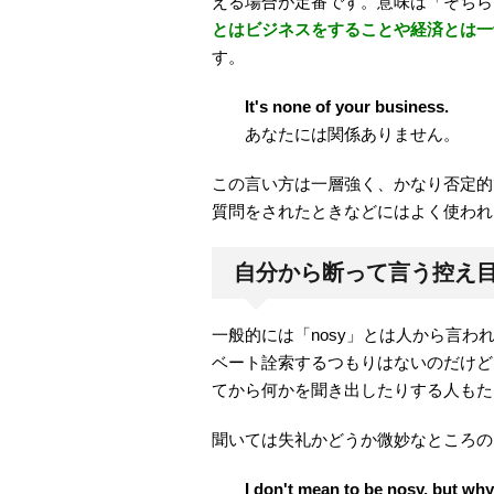
える場合が定番です。意味は「そちら
とはビジネスをすることや経済とは一
す。
It's none of your business.
あなたには関係ありません。
この言い方は一層強く、かなり否定的
質問をされたときなどにはよく使われ
自分から断って言う控え
一般的には「nosy」とは人から言
ベート詮索するつもりはないのだけど
てから何かを聞き出したりする人もた
聞いては失礼かどうか微妙なところの
I don't mean to be nosy, but why